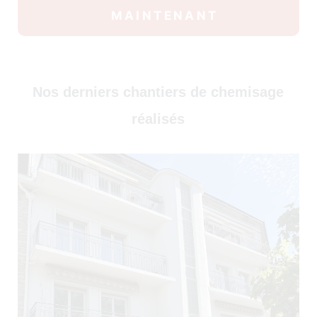
30)
MAINTENANT
Nos derniers chantiers de chemisage
réalisés
)