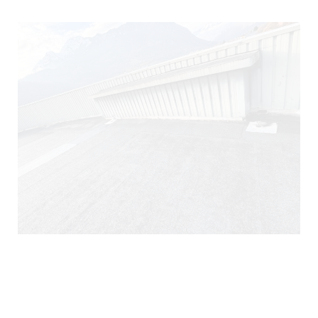
290)
140)