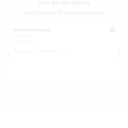
Avis de nos clients
(particuliers et professionnels)
Monique Busdongo
Ze
★
★
★
★
★
★
GTR7 - Poitiers
GT
Ponctuel et compétent. Parfait...
Mo
re
ré
le
re