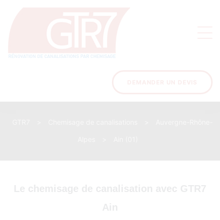
on
s des
ons
DEMANDER UN DEVIS
GTR7
>
Chemisage de canalisations
>
Auvergne-Rhône-
acinage
Alpes
>
Ain (01)
Le chemisage de canalisation avec GTR7
Ain