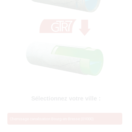
69400)
Sélectionnez votre ville :
Chemisage canalisation Bourg-en-Bresse (01000)
té