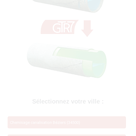
69400)
Sélectionnez votre ville :
Chemisage canalisation Béziers (34500)
té