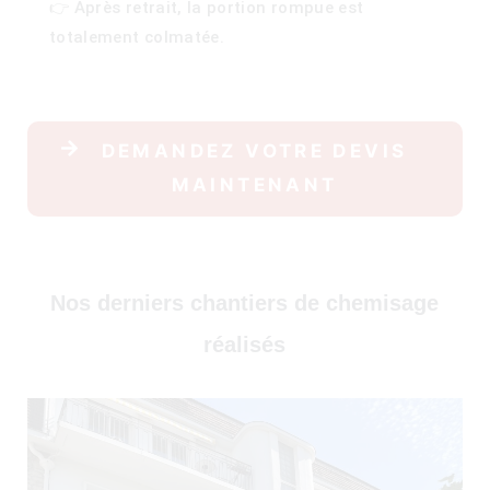
👉 Après retrait, la portion rompue est
30)
totalement colmatée.
DEMANDEZ VOTRE DEVIS
MAINTENANT
)
Nos derniers chantiers de chemisage
réalisés