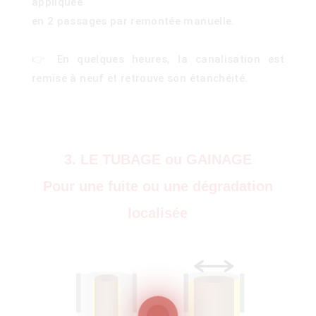
appliquée
en 2 passages par remontée manuelle.
👉 En quelques heures, la canalisation est
remise à neuf et retrouve son étanchéité.
ois
3. LE TUBAGE ou GAINAGE
)
Pour une fuite ou une dégradation
localisée
00)