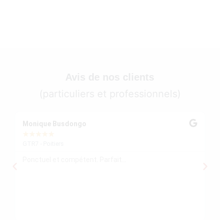
Avis de nos clients
(particuliers et professionnels)
Monique Busdongo
Ze
★
★
★
★
★
★
GTR7 - Poitiers
GT
Ponctuel et compétent. Parfait...
Mo
re
ré
le
re