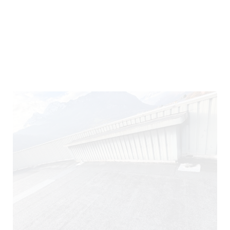
290)
140)