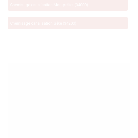
Chemisage canalisation Montpellier (34000)
Chemisage canalisation Sète (34200)
)