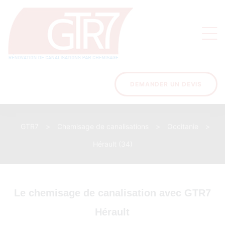
on
s des
ons
DEMANDER UN DEVIS
GTR7
>
Chemisage de canalisations
>
Occitanie
>
acinage
Hérault (34)
Le chemisage de canalisation avec GTR7
Hérault