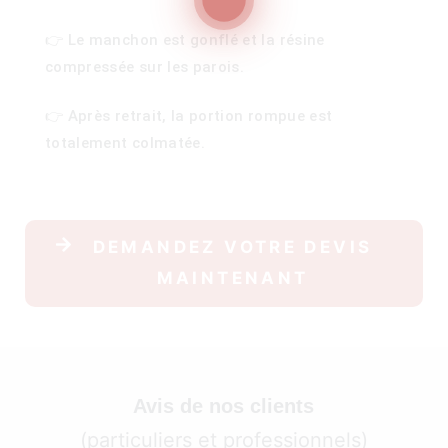
👉 Le manchon est gonflé et la résine
compressée sur les parois.
100)
👉 Après retrait, la portion rompue est
)
totalement colmatée.
DEMANDEZ VOTRE DEVIS
MAINTENANT
Avis de nos clients
(particuliers et professionnels)