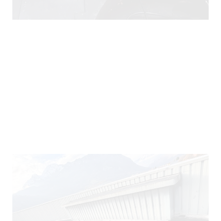
290)
140)