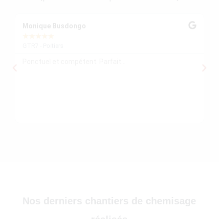
30)
Monique Busdongo
Ze
★
★
★
★
★
★
GTR7 - Poitiers
GT
Ponctuel et compétent. Parfait...
Mo
re
ré
le
re
)
Nos derniers chantiers de chemisage