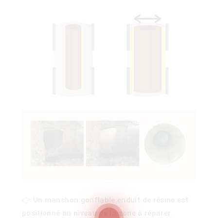
ois
)
👉 Un manchon gonflable enduit de résine est
00)
positionné au niveau de la zone à réparer.