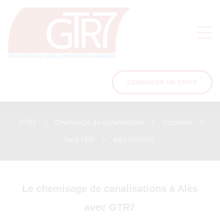
on
s des
ons
DEMANDER UN DEVIS
GTR7
>
Chemisage de canalisations
>
Occitanie
>
acinage
Gard (30)
>
Alès (30100)
Le chemisage de canalisations à Alès
avec GTR7