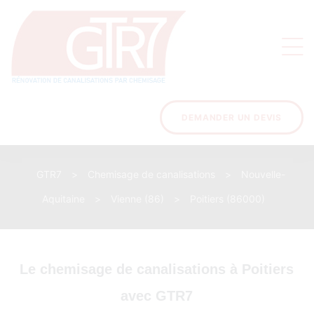
on
s des
ons
DEMANDER UN DEVIS
GTR7
>
Chemisage de canalisations
>
Nouvelle-
acinage
Aquitaine
>
Vienne (86)
>
Poitiers (86000)
Le chemisage de canalisations à Poitiers
avec GTR7