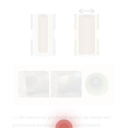
ois
)
👉 Un manchon gonflable enduit de résine est
00)
positionné au niveau de la zone à réparer.