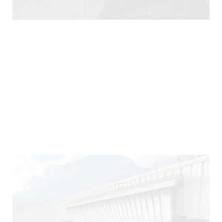
290)
140)