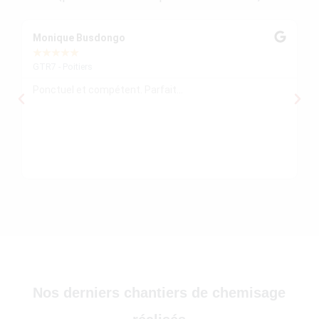
30)
Monique Busdongo
Ze
★
★
★
★
★
★
GTR7 - Poitiers
GT
Ponctuel et compétent. Parfait...
Mo
re
ré
le
re
)
Nos derniers chantiers de chemisage