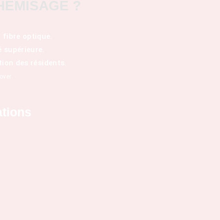
HEMISAGE ?
 fibre optique.
é supérieure.
tion des résidents.
over.
ations