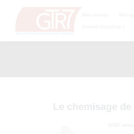
Nos services
Nos ag
on
Devenir Franchisé ?
s des
ons
acinage
Le chemisage de 
GTR7 inter