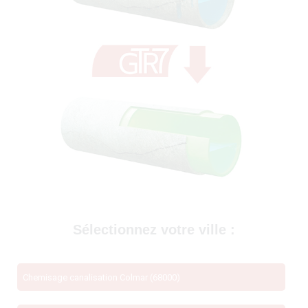
69400)
Sélectionnez votre ville :
Chemisage canalisation Colmar (68000)
té