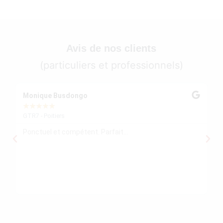
Avis de nos clients
(particuliers et professionnels)
Monique Busdongo
Ze
★
★
★
★
★
★
GTR7 - Poitiers
GT
Ponctuel et compétent. Parfait...
Mo
re
ré
le
re