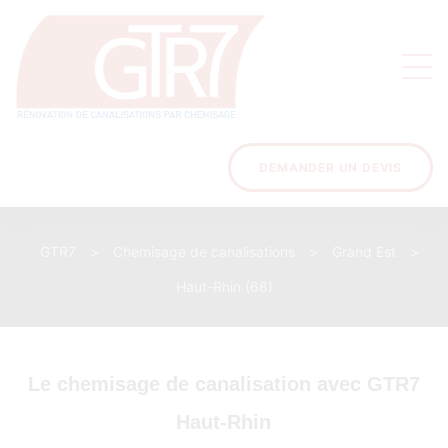
on
s des
ons
DEMANDER UN DEVIS
GTR7
>
Chemisage de canalisations
>
Grand Est
>
acinage
Haut-Rhin (68)
Le chemisage de canalisation avec GTR7
Haut-Rhin