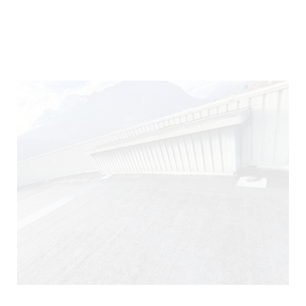
290)
140)