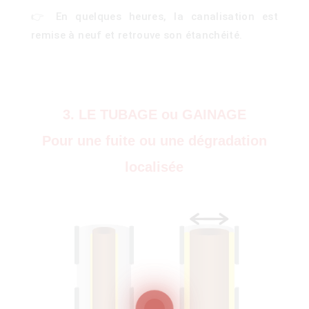
👉 En quelques heures, la canalisation est
remise à neuf et retrouve son étanchéité.
3. LE TUBAGE ou GAINAGE
ois
Pour une fuite ou une dégradation
localisée
)
00)