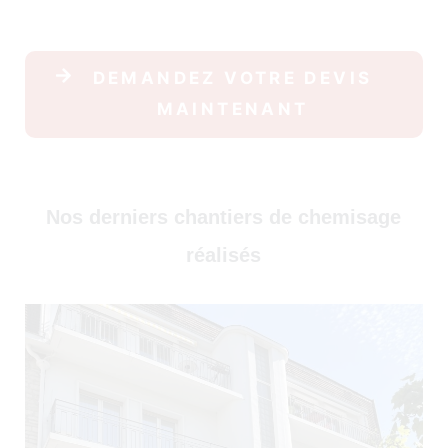
30)
DEMANDEZ VOTRE DEVIS
MAINTENANT
Nos derniers chantiers de chemisage
réalisés
)