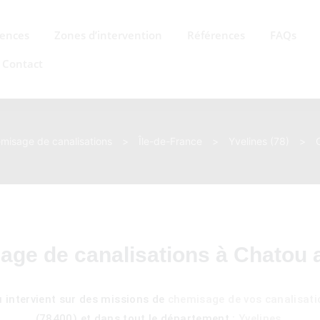
ences
Zones d’intervention
Références
FAQs
Contact
misage de canalisations
>
Île-de-France
>
Yvelines (78)
>
age de canalisations à Chatou
intervient sur des missions de
chemisage de vos canalisati
(78400) et dans tout le département :
Yvelines
.