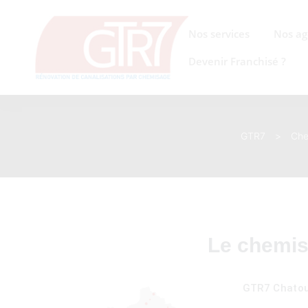
Nos services
Nos ag
on
Devenir Franchisé ?
s des
ons
GTR7
>
Che
acinage
Le chemis
GTR7 Chatou 