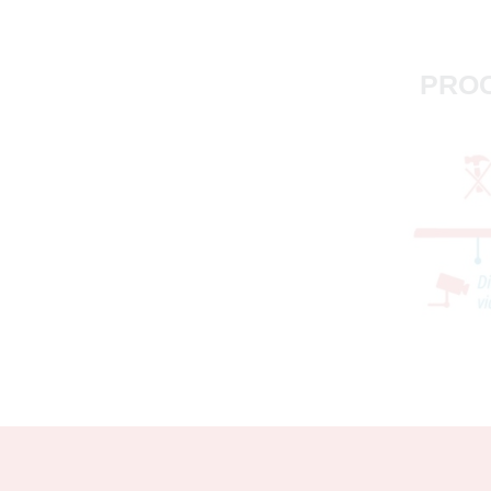
PROC
69400)
té