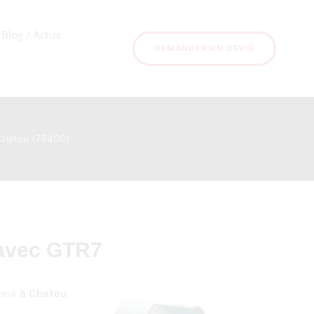
Blog / Actus
DEMANDER UN DEVIS
Chatou (78400)
 avec GTR7
ons
à Chatou