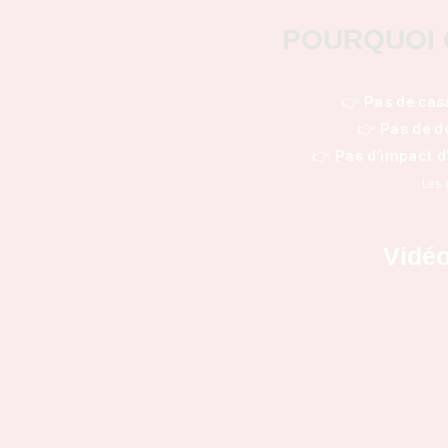
POURQUOI 
👉 Pas de cass
👉 Pas de dé
👉 Pas d’impact d’
Les 
Vidéo
)