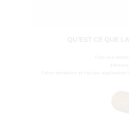
400)
QU’EST CE QUE L
C’est une techn
d’évacua
Cette rénovation se fait par application i
)