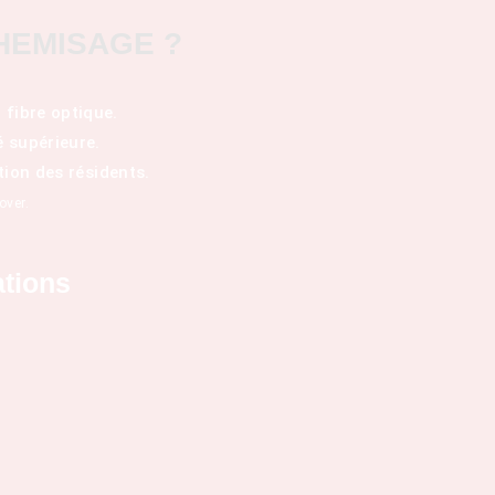
HEMISAGE ?
 fibre optique.
é supérieure.
tion des résidents.
over.
ations