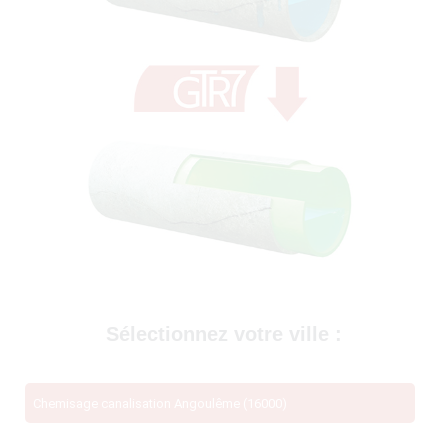
69400)
Sélectionnez votre ville :
Chemisage canalisation Angoulême (16000)
té