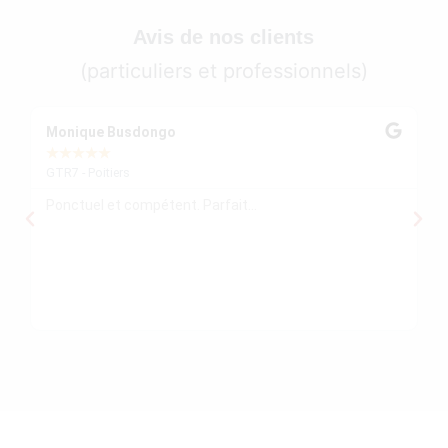
Avis de nos clients
(particuliers et professionnels)
Monique Busdongo
Ze
★
★
★
★
★
★
GTR7 - Poitiers
GT
Ponctuel et compétent. Parfait...
Mo
re
ré
le
re