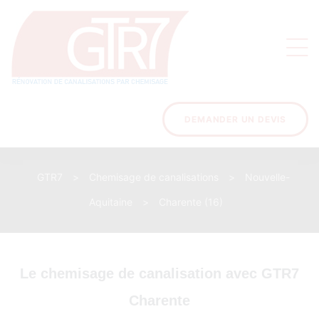
on
s des
ons
DEMANDER UN DEVIS
GTR7
>
Chemisage de canalisations
>
Nouvelle-
acinage
Aquitaine
>
Charente (16)
Le chemisage de canalisation avec GTR7
Charente