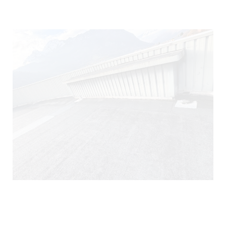
290)
140)