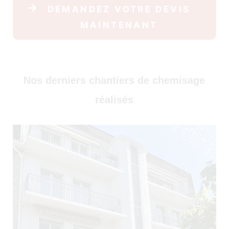
DEMANDEZ VOTRE DEVIS
30)
MAINTENANT
Nos derniers chantiers de chemisage
réalisés
)