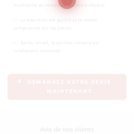
positionné au niveau de la zone à réparer.
👉 Le manchon est gonflé et la résine
100)
compressée sur les parois.
)
👉 Après retrait, la portion rompue est
totalement colmatée.
DEMANDEZ VOTRE DEVIS
MAINTENANT
Avis de nos clients