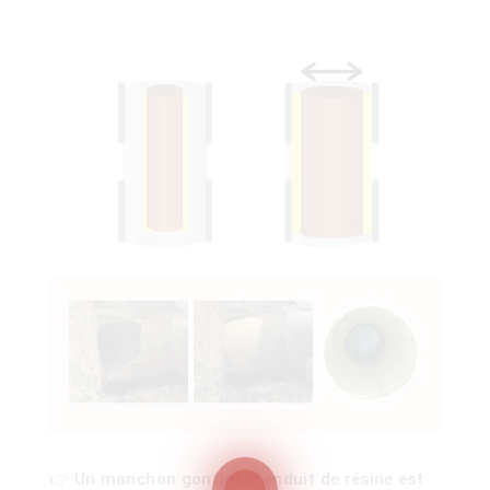
ois
)
00)
👉 Un manchon gonflable enduit de résine est