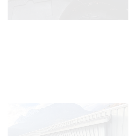
290)
140)