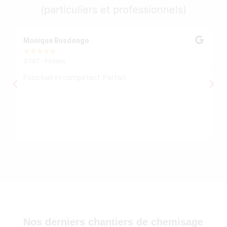
(particuliers et professionnels)
30)
Monique Busdongo
Ze
★
★
★
★
★
★
GTR7 - Poitiers
GT
Ponctuel et compétent. Parfait...
Mo
re
ré
le
re
)
Nos derniers chantiers de chemisage