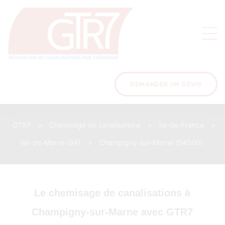
on
s des
ons
DEMANDER UN DEVIS
GTR7
>
Chemisage de canalisations
>
Île-de-France
>
acinage
Val-de-Marne (94)
>
Champigny-sur-Marne (94500)
Le chemisage de canalisations à
Champigny-sur-Marne avec GTR7