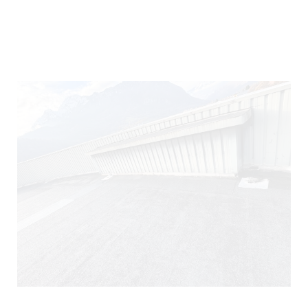
290)
140)