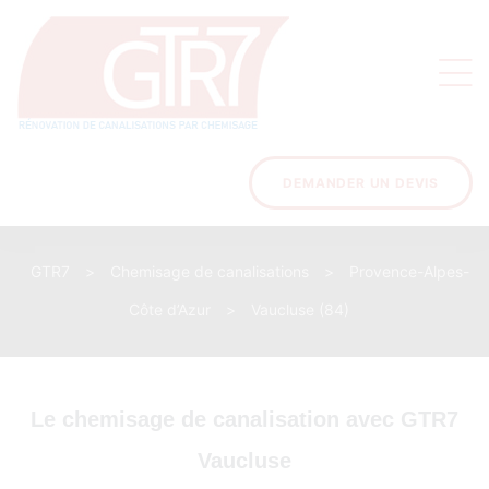
on
s des
ons
DEMANDER UN DEVIS
GTR7
>
Chemisage de canalisations
>
Provence-Alpes-
acinage
Côte d’Azur
>
Vaucluse (84)
Le chemisage de canalisation avec GTR7
Vaucluse