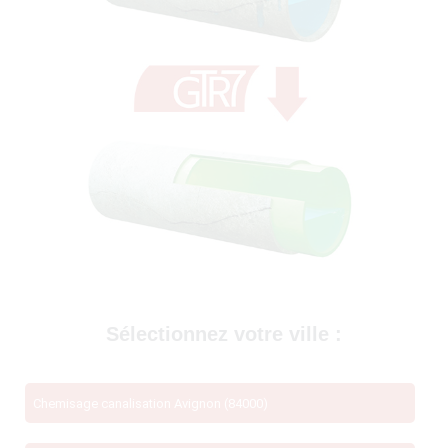
69400)
Sélectionnez votre ville :
Chemisage canalisation Avignon (84000)
té