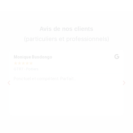
Avis de nos clients
(particuliers et professionnels)
Monique Busdongo
Ze
★
★
★
★
★
★
GTR7 - Poitiers
GT
Ponctuel et compétent. Parfait...
Mo
re
ré
le
re