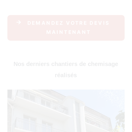
30)
DEMANDEZ VOTRE DEVIS
MAINTENANT
Nos derniers chantiers de chemisage
réalisés
)