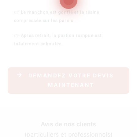
👉 Le manchon est gonflé et la résine
compressée sur les parois.
100)
👉 Après retrait, la portion rompue est
)
totalement colmatée.
DEMANDEZ VOTRE DEVIS
MAINTENANT
Avis de nos clients
(particuliers et professionnels)