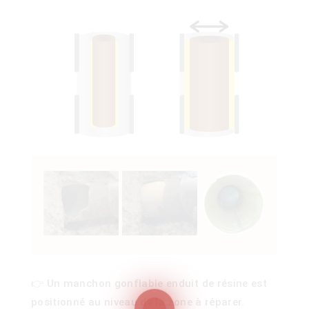
ois
)
👉 Un manchon gonflable enduit de résine est
00)
positionné au niveau de la zone à réparer.