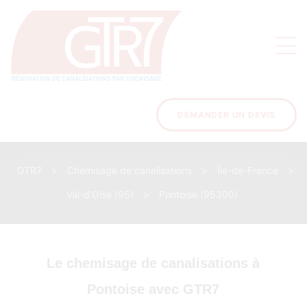
on
s des
ons
DEMANDER UN DEVIS
GTR7
>
Chemisage de canalisations
>
Île-de-France
>
acinage
Val-d’Oise (95)
>
Pontoise (95300)
Le chemisage de canalisations à
Pontoise avec GTR7