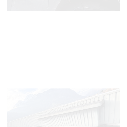
290)
140)