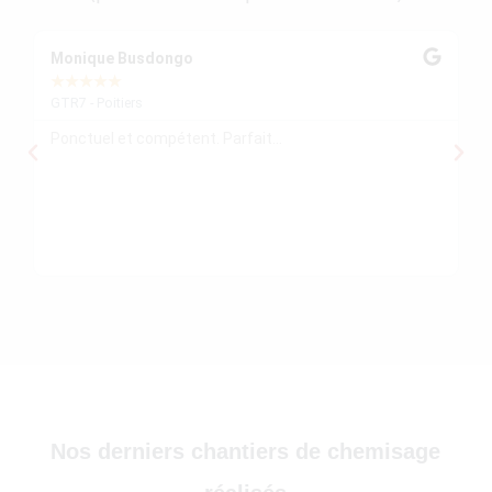
30)
Monique Busdongo
Ze
★
★
★
★
★
★
GTR7 - Poitiers
GT
Ponctuel et compétent. Parfait...
Mo
re
ré
le
re
)
Nos derniers chantiers de chemisage