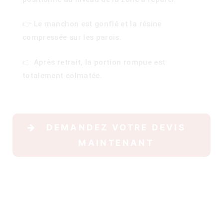
👉 Le manchon est gonflé et la résine
compressée sur les parois.
👉 Après retrait, la portion rompue est
totalement colmatée.
ois
)
DEMANDEZ VOTRE DEVIS
MAINTENANT
00)