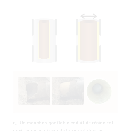
👉 Un manchon gonflable enduit de résine est
)
positionné au niveau de la zone à réparer.