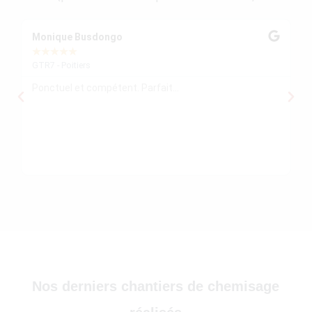
30)
Monique Busdongo
Ze
★
★
★
★
★
★
GTR7 - Poitiers
GT
Ponctuel et compétent. Parfait...
Mo
re
ré
le
re
)
Nos derniers chantiers de chemisage