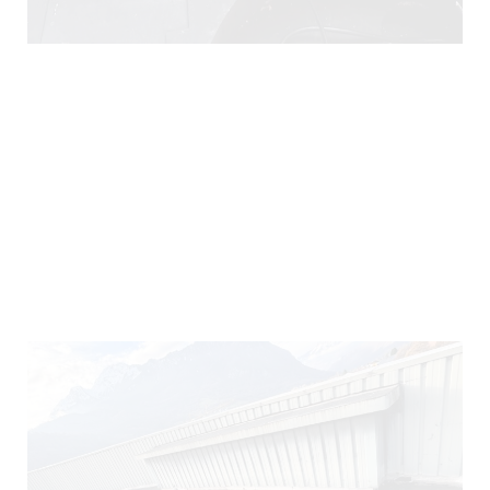
290)
140)