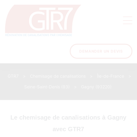
on
s des
ons
DEMANDER UN DEVIS
GTR7
>
Chemisage de canalisations
>
Île-de-France
>
acinage
Seine-Saint-Denis (93)
>
Gagny (93220)
Le chemisage de canalisations à Gagny
avec GTR7