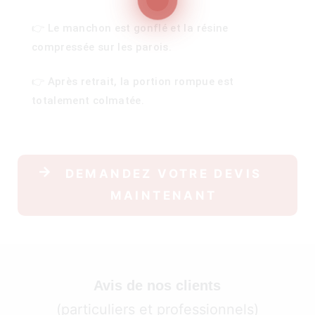
👉 Le manchon est gonflé et la résine
compressée sur les parois.
100)
👉 Après retrait, la portion rompue est
)
totalement colmatée.
DEMANDEZ VOTRE DEVIS
MAINTENANT
Avis de nos clients
(particuliers et professionnels)