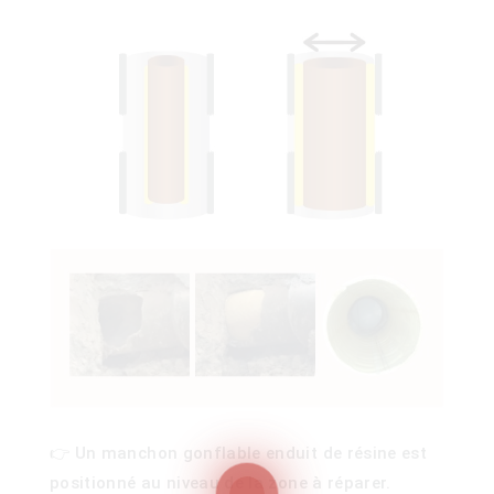
ois
)
👉 Un manchon gonflable enduit de résine est
00)
positionné au niveau de la zone à réparer.