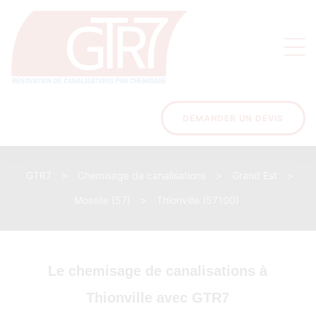
on
s des
ons
DEMANDER UN DEVIS
GTR7
>
Chemisage de canalisations
>
Grand Est
>
acinage
Moselle (57)
>
Thionville (57100)
Le chemisage de canalisations à
Thionville avec GTR7