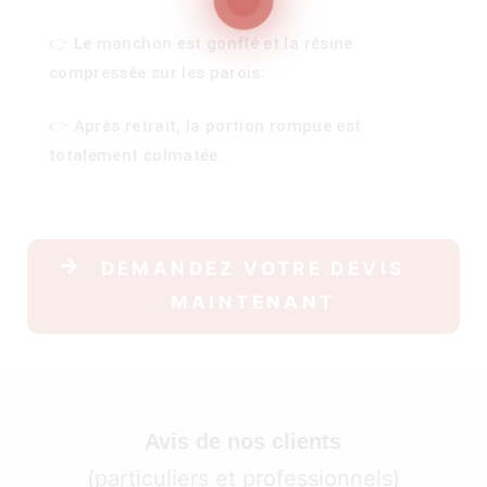
👉 Le manchon est gonflé et la résine
compressée sur les parois.
100)
👉 Après retrait, la portion rompue est
)
totalement colmatée.
DEMANDEZ VOTRE DEVIS
MAINTENANT
Avis de nos clients
(particuliers et professionnels)