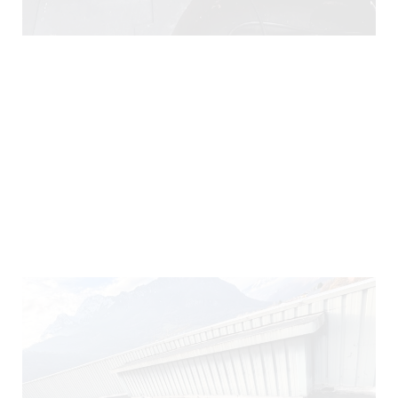
290)
140)