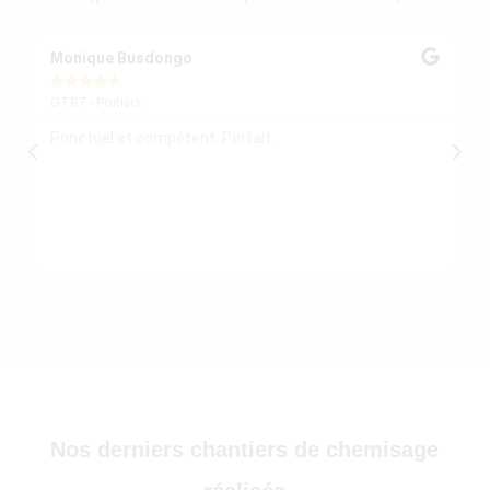
30)
Monique Busdongo
Ze
★
★
★
★
★
★
GTR7 - Poitiers
GT
Ponctuel et compétent. Parfait...
Mo
re
ré
le
re
)
Nos derniers chantiers de chemisage