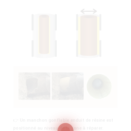
ois
)
👉 Un manchon gonflable enduit de résine est
00)
positionné au niveau de la zone à réparer.