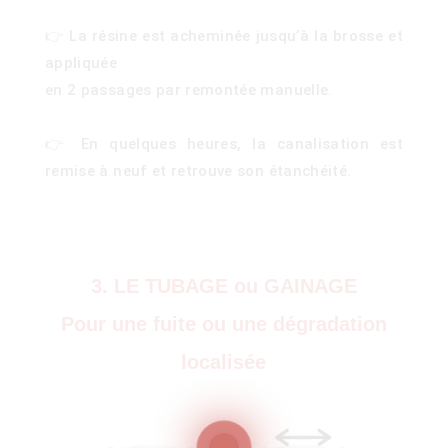
👉 La résine est acheminée jusqu’à la brosse et
appliquée
en 2 passages par remontée manuelle.
👉 En quelques heures, la canalisation est
ois
remise à neuf et retrouve son étanchéité.
)
3. LE TUBAGE ou GAINAGE
Pour une fuite ou une dégradation
localisée
00)