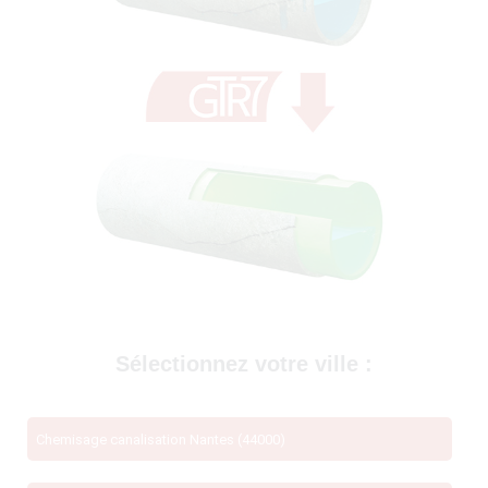
69400)
Sélectionnez votre ville :
Chemisage canalisation Nantes (44000)
té