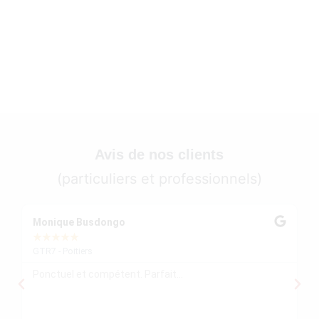
Avis de nos clients
(particuliers et professionnels)
Monique Busdongo
Ze
★
★
★
★
★
★
GTR7 - Poitiers
GT
Ponctuel et compétent. Parfait...
Mo
re
ré
le