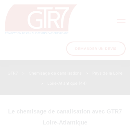
on
s des
ons
DEMANDER UN DEVIS
GTR7
>
Chemisage de canalisations
>
Pays de la Loire
acinage
>
Loire-Atlantique (44)
Le chemisage de canalisation avec GTR7
Loire-Atlantique