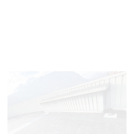
290)
140)