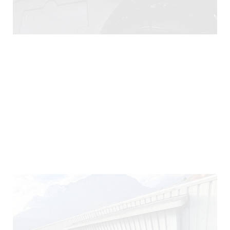
290)
140)