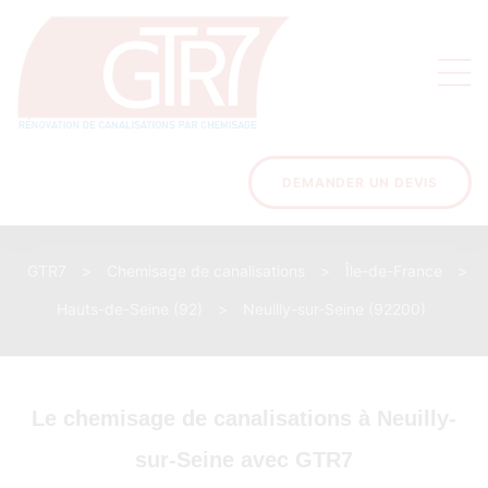
on
s des
ons
DEMANDER UN DEVIS
GTR7
>
Chemisage de canalisations
>
Île-de-France
>
acinage
Hauts-de-Seine (92)
>
Neuilly-sur-Seine (92200)
Le chemisage de canalisations à Neuilly-
sur-Seine avec GTR7