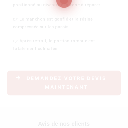
positionné au niveau de la zone à réparer.
👉 Le manchon est gonflé et la résine
100)
compressée sur les parois.
)
👉 Après retrait, la portion rompue est
totalement colmatée.
DEMANDEZ VOTRE DEVIS
MAINTENANT
Avis de nos clients