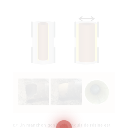
ois
)
00)
👉 Un manchon gonflable enduit de résine est