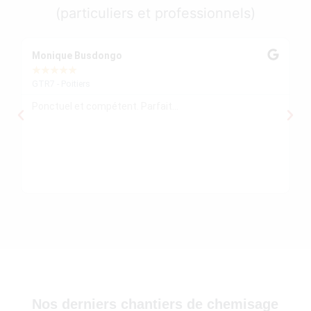
(particuliers et professionnels)
30)
Monique Busdongo
Ze
★
★
★
★
★
★
GTR7 - Poitiers
GT
Ponctuel et compétent. Parfait...
Mo
re
ré
le
re
)
Nos derniers chantiers de chemisage